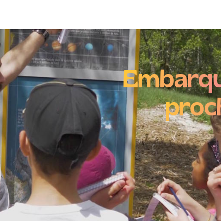
roupes & événements privés
Agenda
Contac
Embarqu
proc