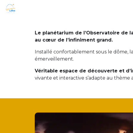
Se rendre au contenu
L'Observatoire
Programmation
G
Le planétarium de l’Observatoire de l
au cœur de l’infiniment grand.
Installé confortablement sous le dôme, la
émerveillement.
Véritable espace de découverte et d’
vivante et interactive s’adapte au thème a