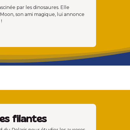
cinée par les dinosaures. Elle
e Moon, son ami magique, lui annonce
!
les filantes
d du Polaris pour étudier les aurores